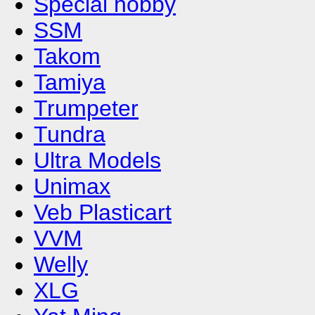
Special hobby
SSM
Takom
Tamiya
Trumpeter
Tundra
Ultra Models
Unimax
Veb Plasticart
VVM
Welly
XLG