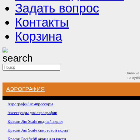
Задать вопрос
Контакты
Корзина
Наличие 
на
субб
АЭРОГРАФИЯ
Аэрографы/ компрессоры
Аксессуары для аэрографии
Краски Jim Scale водный акрил
Краски Jim Scale спиртовой акрил
Краски Pacific88 акрил для кисти