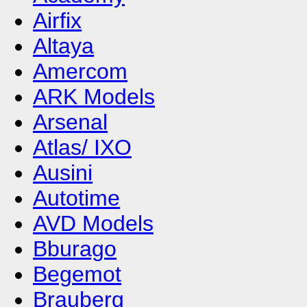
Airfix
Altaya
Amercom
ARK Models
Arsenal
Atlas/ IXO
Ausini
Autotime
AVD Models
Bburago
Begemot
Brauberg