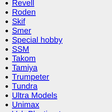
Revell
Roden
Skif
Smer
Special hobby
SSM
Takom
Tamiya
Trumpeter
Tundra
Ultra Models
Unimax