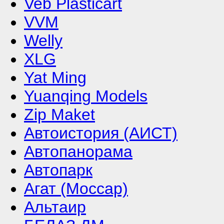
Veb Plasticart
VVM
Welly
XLG
Yat Ming
Yuanqing Models
Zip Maket
Автоистория (АИСТ)
Автопанорама
Автопарк
Агат (Моссар)
Альтаир