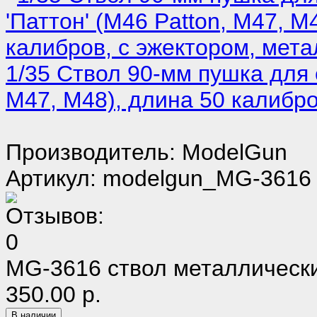
1/35 Ствол 90-мм пушка для 
M47, M48), длина 50 калибро
Производитель: ModelGun
Артикул: modelgun_MG-3616
MG-3616 ствол металлически
350.00 р.