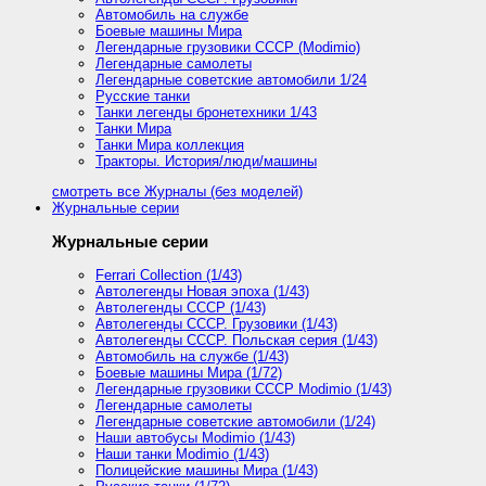
Автомобиль на службе
Боевые машины Мира
Легендарные грузовики СССР (Modimio)
Легендарные самолеты
Легендарные советские автомобили 1/24
Русские танки
Танки легенды бронетехники 1/43
Танки Мира
Танки Мира коллекция
Тракторы. История/люди/машины
смотреть все Журналы (без моделей)
Журнальные серии
Журнальные серии
Ferrari Collection (1/43)
Автолегенды Новая эпоха (1/43)
Автолегенды СССР (1/43)
Автолегенды СССР. Грузовики (1/43)
Автолегенды СССР. Польская серия (1/43)
Автомобиль на службе (1/43)
Боевые машины Мира (1/72)
Легендарные грузовики СССР Modimio (1/43)
Легендарные самолеты
Легендарные советские автомобили (1/24)
Наши автобусы Modimio (1/43)
Наши танки Modimio (1/43)
Полицейские машины Мира (1/43)