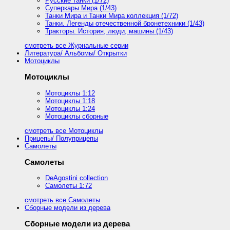
Русские танки (1/72)
Суперкары Мира (1/43)
Танки Мира и Танки Мира коллекция (1/72)
Танки. Легенды отечественной бронетехники (1/43)
Тракторы. История, люди, машины (1/43)
смотреть все Журнальные серии
Литература/ Альбомы/ Открытки
Мотоциклы
Мотоциклы
Мотоциклы 1:12
Мотоциклы 1:18
Мотоциклы 1:24
Мотоциклы сборные
смотреть все Мотоциклы
Прицепы/ Полуприцепы
Самолеты
Самолеты
DeAgostini collection
Самолеты 1:72
смотреть все Самолеты
Сборные модели из дерева
Сборные модели из дерева