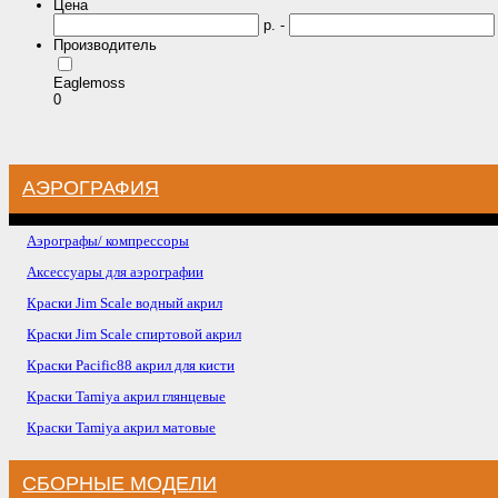
Цена
р. -
Производитель
Eaglemoss
0
АЭРОГРАФИЯ
Аэрографы/ компрессоры
Аксессуары для аэрографии
Краски Jim Scale водный акрил
Краски Jim Scale спиртовой акрил
Краски Pacific88 акрил для кисти
Краски Tamiya акрил глянцевые
Краски Tamiya акрил матовые
СБОРНЫЕ МОДЕЛИ