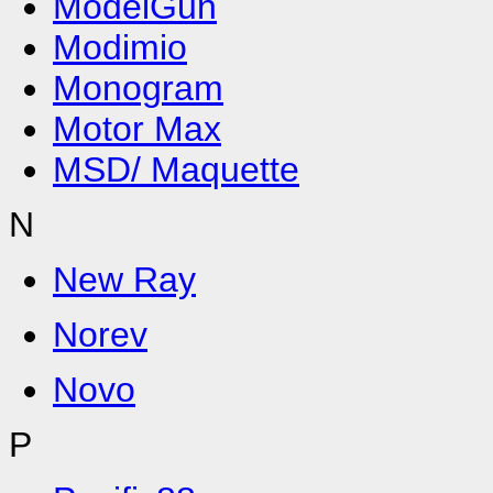
ModelGun
Modimio
Monogram
Motor Max
MSD/ Maquette
N
New Ray
Norev
Novo
P