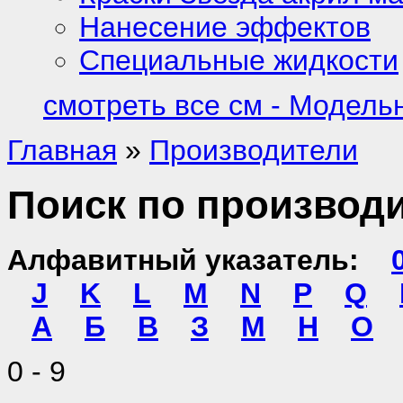
Нанесение эффектов
Специальные жидкости
смотреть все см - Модель
Главная
»
Производители
Поиск по производ
Алфавитный указатель:
0
J
K
L
M
N
P
Q
А
Б
В
З
М
Н
О
0 - 9