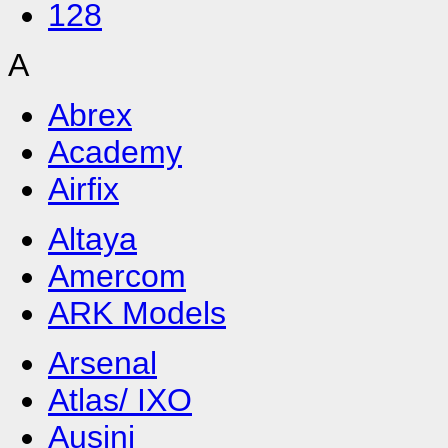
128
A
Abrex
Academy
Airfix
Altaya
Amercom
ARK Models
Arsenal
Atlas/ IXO
Ausini