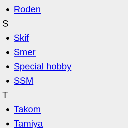
Roden
S
Skif
Smer
Special hobby
SSM
T
Takom
Tamiya