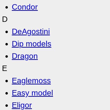
Condor
D
DeAgostini
Dip models
Dragon
E
Eaglemoss
Easy model
Eligor