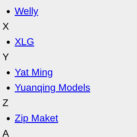
Welly
X
XLG
Y
Yat Ming
Yuanqing Models
Z
Zip Maket
А