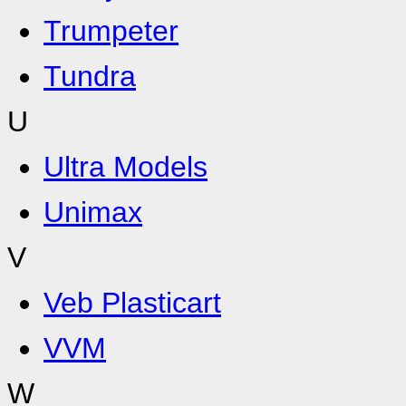
Trumpeter
Tundra
U
Ultra Models
Unimax
V
Veb Plasticart
VVM
W